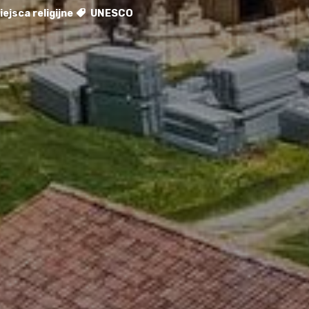
ejsca religijne
UNESCO