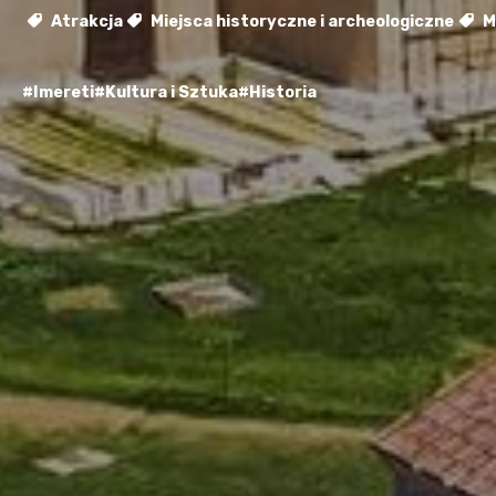
Atrakcja
Miejsca historyczne i archeologiczne
Mi
#Imereti
#Kultura i Sztuka
#Historia