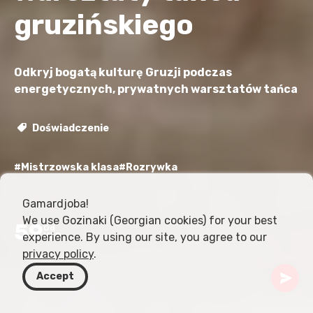
gruzińskiego
Odkryj bogatą kulturę Gruzji podczas
energetycznych, prywatnych warsztatów tańca
Doświadczenie
#Mistrzowska klasa
#Rozrywka
Gamardjoba!
We use Gozinaki (Georgian cookies) for your best
59
Od
experience. By using our site, you agree to our
USD
privacy policy
.
Accept