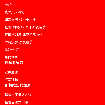
卡赫季
克韦莫卡特利
姆茨赫塔-姆季安尼提
拉恰-列赫胡米和下斯瓦涅季
萨梅格列洛-泽莫斯瓦内季
萨姆茨赫-贾瓦赫季
希达卡特利
第比利斯
超越乔治亚
亚美尼亚
阿塞拜疆
即将推出的旅游
格鲁吉亚精华之旅
格鲁吉亚大环游