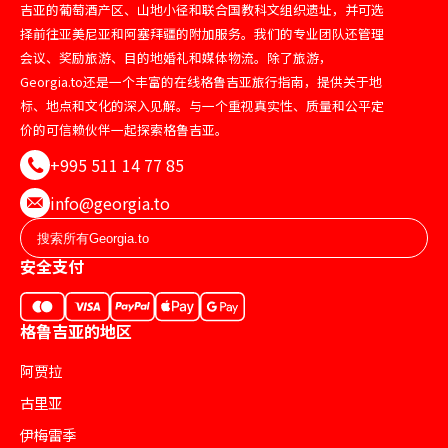
吉亚的葡萄酒产区、山地小径和联合国教科文组织遗址，并可选
择前往亚美尼亚和阿塞拜疆的附加服务。我们的专业团队还管理
会议、奖励旅游、目的地婚礼和媒体物流。除了旅游，
Georgia.to还是一个丰富的在线格鲁吉亚旅行指南，提供关于地
标、地点和文化的深入见解。与一个重视真实性、质量和公平定
价的可信赖伙伴一起探索格鲁吉亚。
+995 511 14 77 85
info@georgia.to
安全支付
格鲁吉亚的地区
阿贾拉
古里亚
伊梅雷季