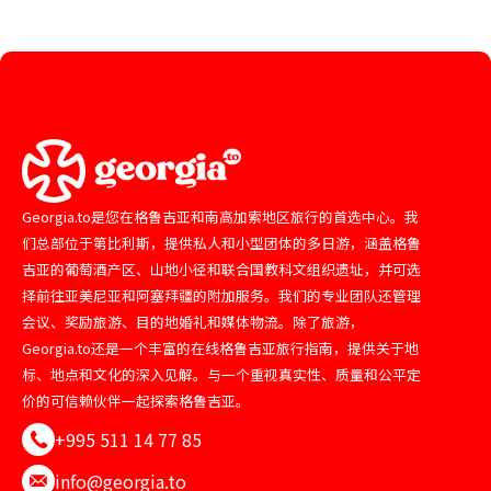
Georgia.to是您在格鲁吉亚和南高加索地区旅行的首选中心。我
们总部位于第比利斯，提供私人和小型团体的多日游，涵盖格鲁
吉亚的葡萄酒产区、山地小径和联合国教科文组织遗址，并可选
择前往亚美尼亚和阿塞拜疆的附加服务。我们的专业团队还管理
会议、奖励旅游、目的地婚礼和媒体物流。除了旅游，
Georgia.to还是一个丰富的在线格鲁吉亚旅行指南，提供关于地
标、地点和文化的深入见解。与一个重视真实性、质量和公平定
价的可信赖伙伴一起探索格鲁吉亚。
+995 511 14 77 85
info@georgia.to