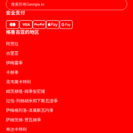
安全支付
格鲁吉亚的地区
阿贾拉
古里亚
伊梅雷季
卡赫季
克韦莫卡特利
姆茨赫塔-姆季安尼提
拉恰-列赫胡米和下斯瓦涅季
萨梅格列洛-泽莫斯瓦内季
萨姆茨赫-贾瓦赫季
希达卡特利