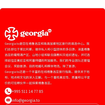
Georgia.to是您在格鲁吉亚和南高加索地区旅行的首选中心。我
们总部位于第比利斯，提供私人和小型团体的多日游，涵盖格鲁
吉亚的葡萄酒产区、山地小径和联合国教科文组织遗址，并可选
择前往亚美尼亚和阿塞拜疆的附加服务。我们的专业团队还管理
会议、奖励旅游、目的地婚礼和媒体物流。除了旅游，
Georgia.to还是一个丰富的在线格鲁吉亚旅行指南，提供关于地
标、地点和文化的深入见解。与一个重视真实性、质量和公平定
价的可信赖伙伴一起探索格鲁吉亚。
+995 511 14 77 85
info@georgia.to