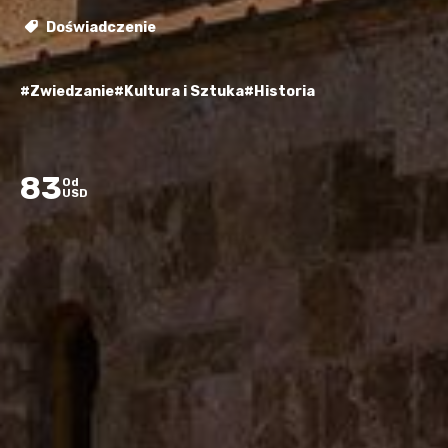
Doświadczenie
#Zwiedzanie
#Kultura i Sztuka
#Historia
83
Od
USD