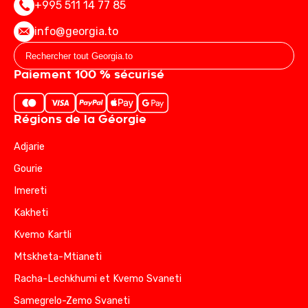
+995 511 14 77 85
info@georgia.to
Paiement 100 % sécurisé
Régions de la Géorgie
Adjarie
Gourie
Imereti
Kakheti
Kvemo Kartli
Mtskheta-Mtianeti
Racha-Lechkhumi et Kvemo Svaneti
Samegrelo-Zemo Svaneti