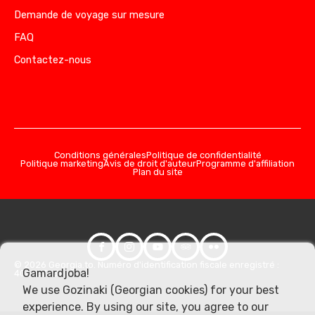
Demande de voyage sur mesure
FAQ
Contactez-nous
Conditions générales
Politique de confidentialité
Politique marketing
Avis de droit d'auteur
Programme d'affiliation
Plan du site
© 2026 Georgia.to. Numéro d'identification fiscale enregistré :
Gamardjoba!
406357981
We use Gozinaki (Georgian cookies) for your best
experience. By using our site, you agree to our