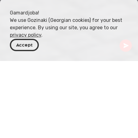
Gamardjoba!
We use Gozinaki (Georgian cookies) for your best
experience. By using our site, you agree to our
privacy policy
.
Accept
Géorgie
Destinations
Azerbaïdjan
L'Azerbaïdjan est un pays vibrant et riche en
culture situé sur la mer Caspienne, offrant une
expérience de voyage unique pour ceux qui
cherchent à explorer au-delà de la Géorgie. De la