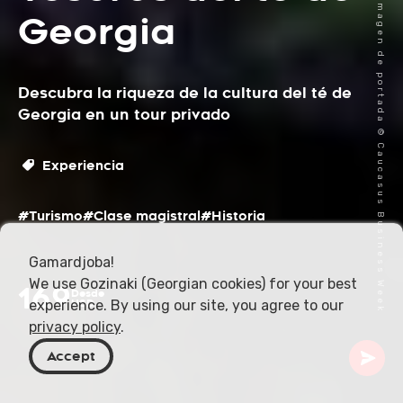
Imagen de portada © Caucasus Business Week
Georgia
Descubra la riqueza de la cultura del té de
Georgia en un tour privado
Experiencia
#Turismo
#Clase magistral
#Historia
Gamardjoba!
We use Gozinaki (Georgian cookies) for your best
169
Desde
experience. By using our site, you agree to our
USD
privacy policy
.
Accept