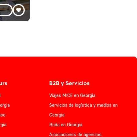
urs
B2B y Servicios
l
Viajes MICE en Georgia
orgia
Servicios de logística y medios en
aso
Georgia
gia
Boda en Georgia
Asociaciones de agencias