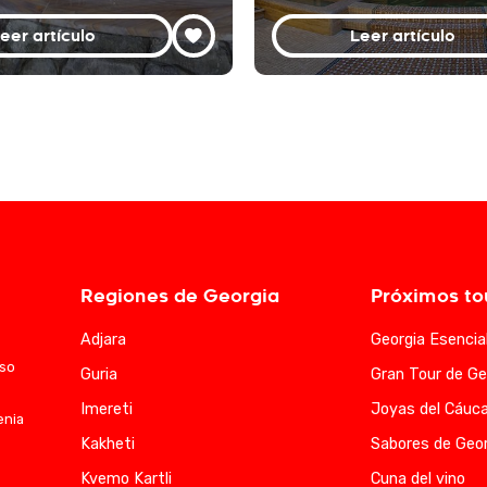
eer artículo
Leer artículo
Regiones de Georgia
Próximos to
Adjara
Georgia Esencia
aso
Guria
Gran Tour de Ge
Imereti
Joyas del Cáuc
enia
Kakheti
Sabores de Geor
Kvemo Kartli
Cuna del vino