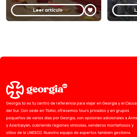
Leer artículo
L
Georgia.to es tu centro de referencia para viajar en Georgia y el Cáuc
del Sur. Con sede en Tbilisi, ofrecemos tours privados y en grupos
pequeños de varios días por Georgia, con opciones adicionales a Arm
y Azerbaiyán, cubriendo regiones vinícolas, senderos montañosos y
sitios de la UNESCO. Nuestro equipo de expertos también gestiona