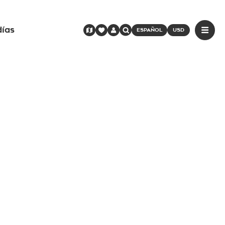
días
ESPAÑOL
USD