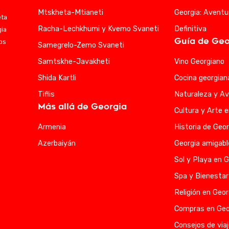
Mtskheta-Mtianeti
Georgia: Aventu
eta
Racha-Lechkhumi y Kvemo Svaneti
Definitiva
gia
Guía de Geo
ios
Samegrelo-Zemo Svaneti
Samtskhe-Javakheti
Vino Georgiano
Shida Kartli
Cocina georgian
Tiflis
Naturaleza y Av
Más allá de Georgia
Cultura y Arte 
Armenia
Historia de Geor
Azerbaiyán
Georgia amigabl
Sol y Playa en G
Spa y Bienestar
Religión en Geor
Compras en Geo
Consejos de viaj