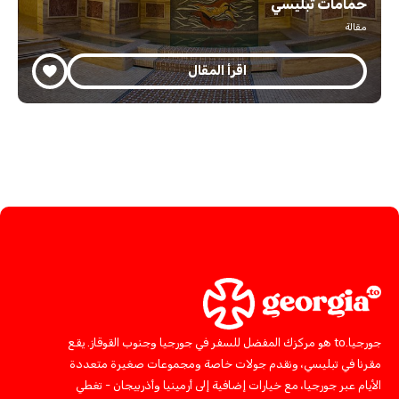
حمامات تبليسي
مقالة
اقرأ المقال
جورجيا.to هو مركزك المفضل للسفر في جورجيا وجنوب القوقاز. يقع
مقرنا في تبليسي، ونقدم جولات خاصة ومجموعات صغيرة متعددة
الأيام عبر جورجيا، مع خيارات إضافية إلى أرمينيا وأذربيجان - تغطي