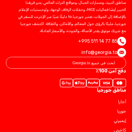
مناطق النبيذ، ومسارات الجبال، ومواقع التراث العالمي. يدير فريقنا
الخبير أيضًا فعاليات MICE، وحفلات الزفاف الوجهة، ولوجستيات الإعلام.
بالإضافة إلى الجولات، تعتبر جورجيا.to دليلًا غنيًا عبر الإنترنت للسفر في
جورجيا، مليئًا بالرؤى حول المعالم، والأماكن، والثقافة. اكتشف جورجيا
مع شريك موثوق يقدر الأصالة، والجودة، والأسعار العادلة.
+995 511 14 77 85
info@georgia.to
دفع آمن 100٪
مناطق جورجيا
أجارا
جوريا
إيميرتي
كاخيتي