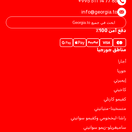
+995 511 14 77 85
info@georgia.to
دفع آمن 100٪
مناطق جورجيا
أجارا
جوريا
إيميرتي
كاخيتي
كفيمو كارتلي
متسخيتا-متيانيتي
راشا-ليخخومي وكفيمو سوانيتي
ساميغريلو-زيمو سوانيتي