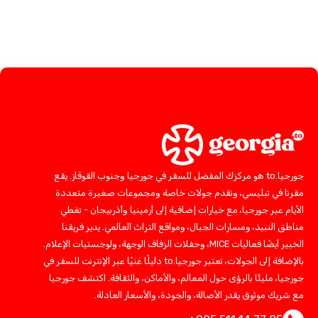
جورجيا.to هو مركزك المفضل للسفر في جورجيا وجنوب القوقاز. يقع
مقرنا في تبليسي، ونقدم جولات خاصة ومجموعات صغيرة متعددة
الأيام عبر جورجيا، مع خيارات إضافية إلى أرمينيا وأذربيجان - تغطي
مناطق النبيذ، ومسارات الجبال، ومواقع التراث العالمي. يدير فريقنا
الخبير أيضًا فعاليات MICE، وحفلات الزفاف الوجهة، ولوجستيات الإعلام.
بالإضافة إلى الجولات، تعتبر جورجيا.to دليلًا غنيًا عبر الإنترنت للسفر في
جورجيا، مليئًا بالرؤى حول المعالم، والأماكن، والثقافة. اكتشف جورجيا
مع شريك موثوق يقدر الأصالة، والجودة، والأسعار العادلة.