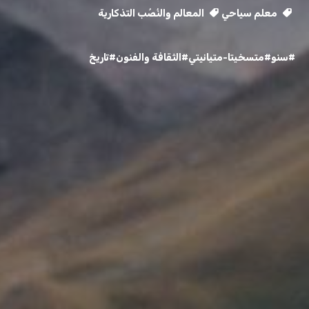
معلم سياحي
المعالم والنُصُب التذكارية
#سنو
#متسخيتا-متيانيتي
#الثقافة والفنون
#تاريخ