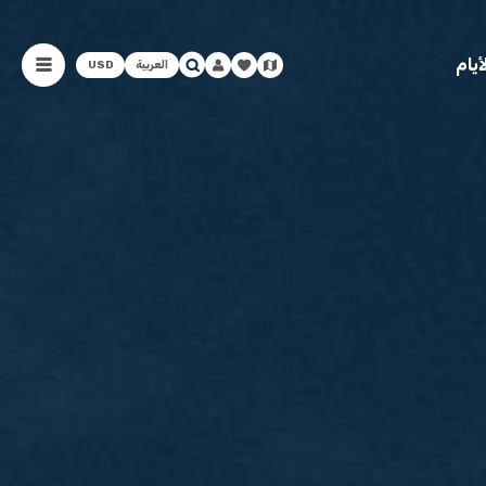
يام
العربية
USD