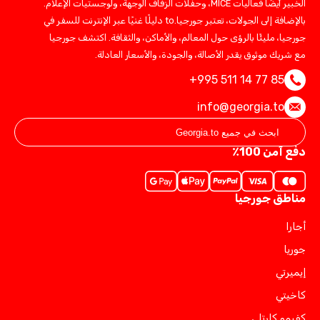
الخبير أيضًا فعاليات MICE، وحفلات الزفاف الوجهة، ولوجستيات الإعلام.
بالإضافة إلى الجولات، تعتبر جورجيا.to دليلًا غنيًا عبر الإنترنت للسفر في
جورجيا، مليئًا بالرؤى حول المعالم، والأماكن، والثقافة. اكتشف جورجيا
مع شريك موثوق يقدر الأصالة، والجودة، والأسعار العادلة.
+995 511 14 77 85
info@georgia.to
دفع آمن 100٪
مناطق جورجيا
أجارا
جوريا
إيميرتي
كاخيتي
كفيمو كارتلي