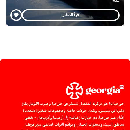
مقالة
اقرأ المقال
جورجيا.to هو مركزك المفضل للسفر في جورجيا وجنوب القوقاز. يقع
مقرنا في تبليسي، ونقدم جولات خاصة ومجموعات صغيرة متعددة
الأيام عبر جورجيا، مع خيارات إضافية إلى أرمينيا وأذربيجان - تغطي
مناطق النبيذ، ومسارات الجبال، ومواقع التراث العالمي. يدير فريقنا