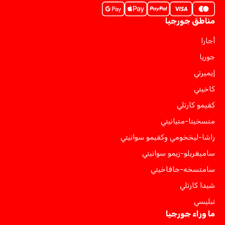
مناطق جورجيا
أجارا
جوريا
إيميرتي
كاخيتي
كفيمو كارتلي
متسخيتا-متيانيتي
راشا-ليخخومي وكفيمو سوانيتي
ساميغريلو-زيمو سوانيتي
سامتسخه-جافاخيتي
شيدا كارتلي
تبليسي
ما وراء جورجيا