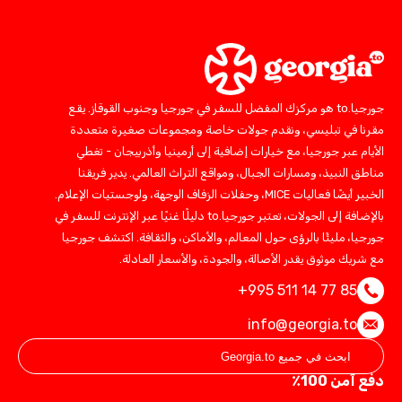
جورجيا.to هو مركزك المفضل للسفر في جورجيا وجنوب القوقاز. يقع
مقرنا في تبليسي، ونقدم جولات خاصة ومجموعات صغيرة متعددة
الأيام عبر جورجيا، مع خيارات إضافية إلى أرمينيا وأذربيجان - تغطي
مناطق النبيذ، ومسارات الجبال، ومواقع التراث العالمي. يدير فريقنا
الخبير أيضًا فعاليات MICE، وحفلات الزفاف الوجهة، ولوجستيات الإعلام.
بالإضافة إلى الجولات، تعتبر جورجيا.to دليلًا غنيًا عبر الإنترنت للسفر في
جورجيا، مليئًا بالرؤى حول المعالم، والأماكن، والثقافة. اكتشف جورجيا
مع شريك موثوق يقدر الأصالة، والجودة، والأسعار العادلة.
+995 511 14 77 85
info@georgia.to
دفع آمن 100٪