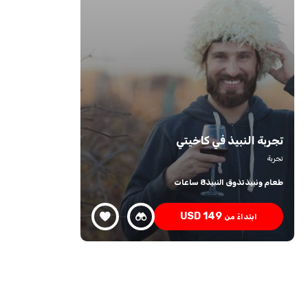
تجربة النبيذ في كاخيتي
تجربة
طعام ونبيذ
تذوق النبيذ
8 ساعات
USD
149
ابتداءً من