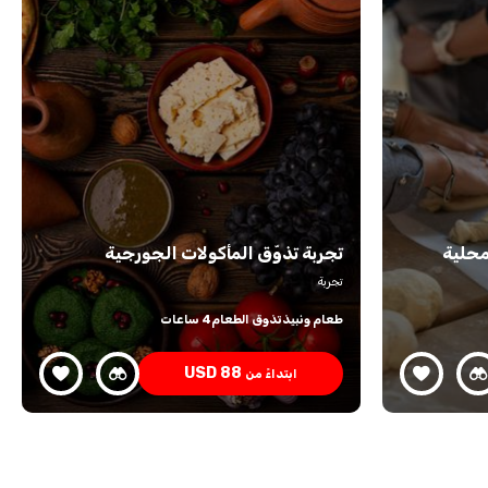
محلية
تجربة تذوّق المأكولات الجورجية
تجربة
طعام ونبيذ
تذوق الطعام
4 ساعات
USD
88
ابتداءً من