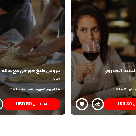
لنبيذ الجورجي
دروس طبخ جورجي مع عائلة 
تجربة
النبيذ
2 ساعات
طعام ونبيذ
دورة متقدمة
3 ساعات
USD
80
USD
50
من
ابتداءً من