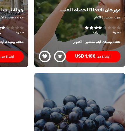
مهرجان Rtveli لحصاد العنب
جولة تراث النبيذ
جولة متعددة الأيام
جولة متعددة الأيا
صعوبة
راحة
صعوبة
ر
طعام ونبيذ
7 أيام
سبتمبر — أكتوبر
طعام ونبيذ
3 أيام
USD
1,188
ابتداءً من
ابتداءً من