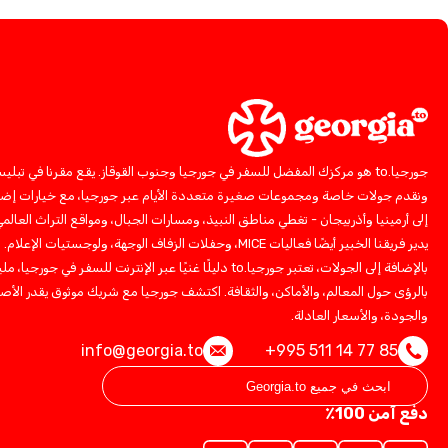
جورجيا.to هو مركزك المفضل للسفر في جورجيا وجنوب القوقاز. يقع مقرنا في تبلي
ونقدم جولات خاصة ومجموعات صغيرة متعددة الأيام عبر جورجيا، مع خيارات إضا
إلى أرمينيا وأذربيجان - تغطي مناطق النبيذ، ومسارات الجبال، ومواقع التراث العالمي
يدير فريقنا الخبير أيضًا فعاليات MICE، وحفلات الزفاف الوجهة، ولوجستيات الإعلام.
بالإضافة إلى الجولات، تعتبر جورجيا.to دليلًا غنيًا عبر الإنترنت للسفر في جورجيا، ملي
بالرؤى حول المعالم، والأماكن، والثقافة. اكتشف جورجيا مع شريك موثوق يقدر الأصا
والجودة، والأسعار العادلة.
info@georgia.to
+995 511 14 77 85
دفع آمن 100٪