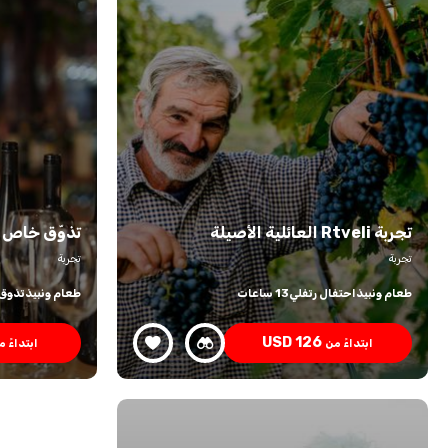
تجربة Rtveli العائلية الأصيلة
تذوّق خاص ل
تجربة
تجربة
طعام ونبيذ
احتفال رتفلي
13 ساعات
طعام ونبيذ
تذوق 
USD
126
ابتداءً من
ابتداءً 