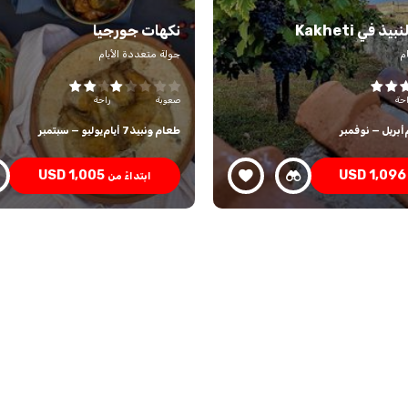
 في Kakheti
نكهات جورجيا
م
جولة متعددة الأيام
احة
صعوبة
راحة
أبريل — نوفمبر
طعام ونبيذ
7 أيام
يوليو — سبتمبر
USD
1,005
USD
1,096
ابتداءً من