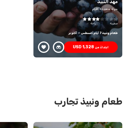
مهد النبيذ
جولة متعددة الأيام
صعوبة
راحة
طعام ونبيذ
7 أيام
أغسطس — أكتوبر
USD
1,328
ابتداءً من
طعام ونبيذ تجارب