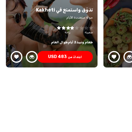
تذوّق واستمتع في Kakheti
جولة متعددة الأيام
صعوبة
راحة
طعام ونبيذ
2 أيام
طوال العام
USD
483
ابتداءً من