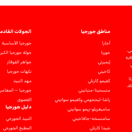
مناطق جورجيا
الجولات القادم
أجارا
جورجيا الأساسية
سي،
جوريا
جولة جورجيا الكبر
فية
إيميرتي
جواهر القوقاز
.
كاخيتي
نكهات جورجيا
ئًا
كفيمو كارتلي
مهد النبيذ
لة،
متسخيتا-متيانيتي
جورجيا — المغامر
راشا-ليخخومي وكفيمو سوانيتي
القصوى
دليل جورجيا
ساميغريلو-زيمو سوانيتي
سامتسخه-جافاخيتي
النبيذ الجورجي
شيدا كارتلي
المطبخ الجورجي