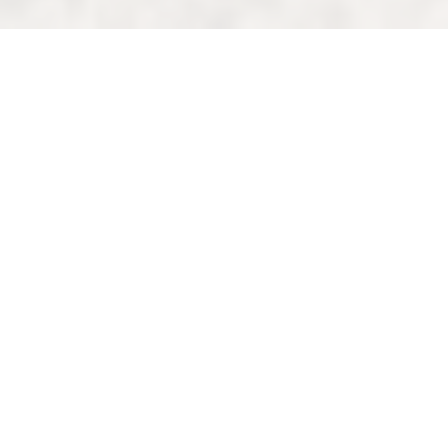
جورجيا
وجهات
كفيمو كارتلي
خزان Mravaltskaro
يقع خزان Mravaltskaro في قلب منطقة Kvemo Kartli،
ويشكل تباينًا صارخًا مع محيطه في شبه صحراء Gareji،
مقدمًا للزائرين رؤية غير متوقعة من السكينة والجمال
الطبيعي وسط بيئة قاسية. أثناء استكشافك للأراضي
الجافة في جورجيا، ينكشف أمامك هذا المسطح المائي
الكبير كامتداد لامع يعكس التلال المتموجة الحمراء
والصفراء واتساع السماء الزرقاء.
المشهد يخطف الأنفاس، متحديًا التصوّرات التقليدية عما