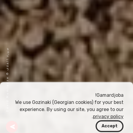
ص
e
و
ر
ة
ا
ل
غ
ل
ا
ف
©
D
a
v
i
d
M
u
m
l
a
d
z
Gamardjoba!
We use Gozinaki (Georgian cookies) for your best
experience. By using our site, you agree to our
.
privacy policy
Accept