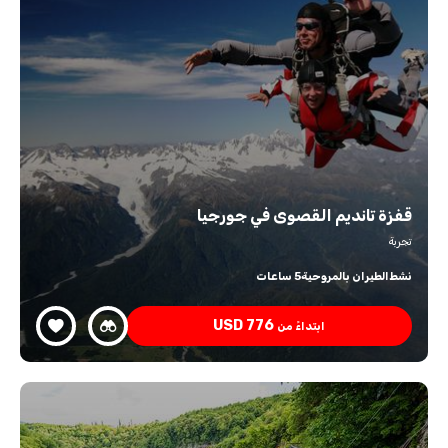
قفزة تانديم القصوى في جورجيا
تجربة
نشط
الطيران بالمروحية
5 ساعات
USD
776
ابتداءً من