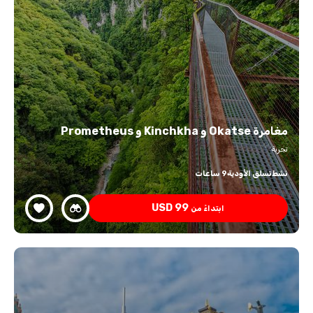
مغامرة Okatse و Kinchkha و Prometheus
تجربة
نشط
تسلق الأودية
9 ساعات
USD
99
ابتداءً من