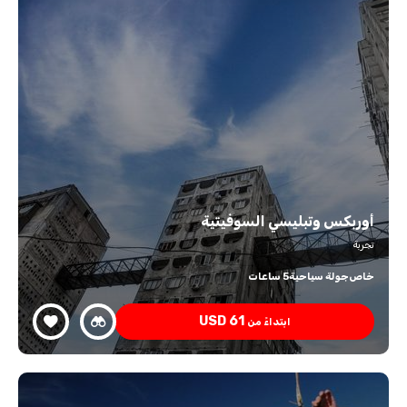
أوربكس وتبليسي السوفيتية
تجربة
خاص
جولة سياحية
5 ساعات
USD
61
ابتداءً من