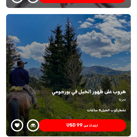
هروب على ظهور الخيل في بورجومي
تجربة
نشط
ركوب الخيل
6 ساعات
USD
99
ابتداءً من