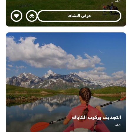
نشاط
عرض النشاط
التجديف وركوب الكاياك
نشاط