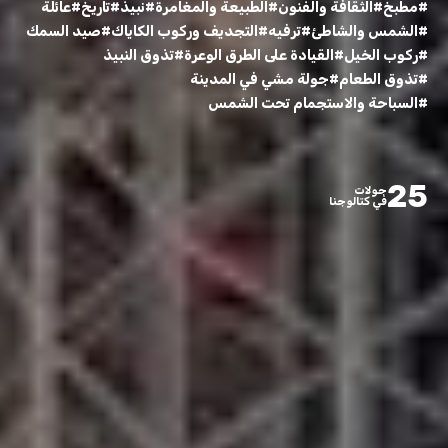
#مطبخ
#الثقافة والفنون
#الطبيعة والمغامرة
#نبيذ
#تاريخ
#عائلة
#الشمس والشاطئ
#ترفيه
#التجديف وركوب الكاياك
#صيد السمك
#ركوب الخيل
#القيادة على الطرق الوعرة
#تذوق النبيذ
#تذوق الطعام
#جولة مشي في المدينة
#السباحة والاستجمام تحت الشمس
25
جولات
في كتالوجنا