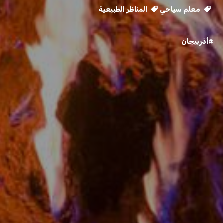
معلم سياحي
المناظر الطبيعية
#أذربيجان