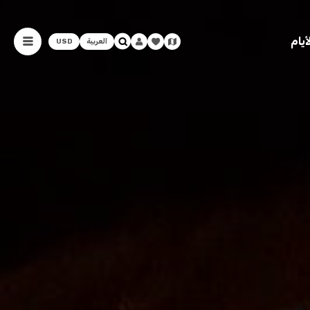
يام
العربية
USD