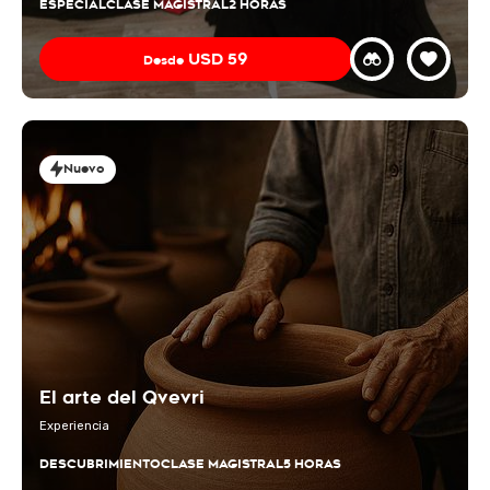
ESPECIAL
CLASE MAGISTRAL
2 HORAS
USD
59
Desde
Nuevo
El arte del Qvevri
Experiencia
DESCUBRIMIENTO
CLASE MAGISTRAL
5 HORAS