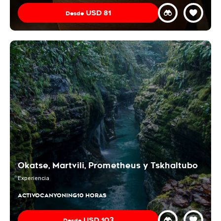
USD
81
Desde
Okatse, Martvili, Prometheus y Tskhaltubo
Experiencia
ACTIVO
CANYONING
10 HORAS
USD
103
Desde