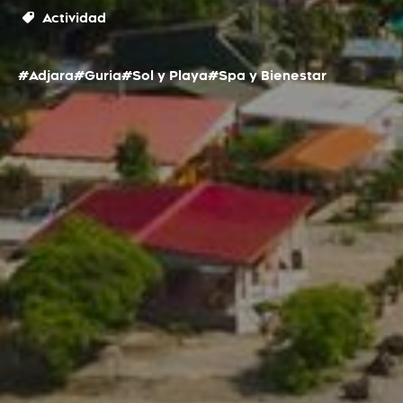
Actividad
#Adjara
#Guria
#Sol y Playa
#Spa y Bienestar