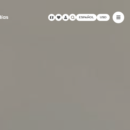
días
ESPAÑOL
USD