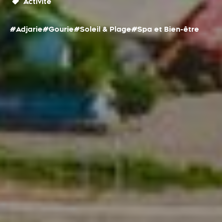
Activité
#Adjarie
#Gourie
#Soleil & Plage
#Spa et Bien-être