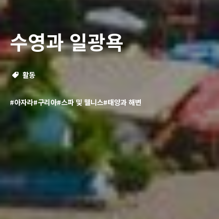
수영과 일광욕
활동
#아자라
#구리아
#스파 및 웰니스
#태양과 해변