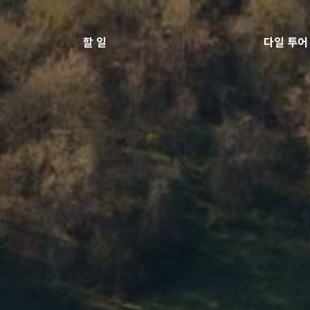
할 일
다일 투어