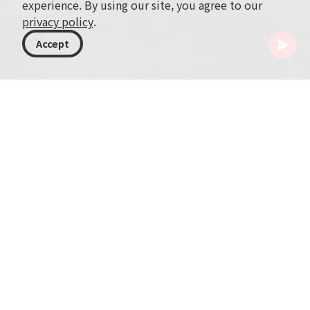
experience. By using our site, you agree to our
privacy policy
.
Accept
조지아
여행지
크베모 카르틀리
Tsalka Canyon
Tsalka Canyon(또는 Dashbashi Canyon으로도 알려
진)은 조지아 남부, Kvemo Kartli 지역의 Tsalka 마을
근처에 위치한 자연의 경이로움입니다. 우뚝 솟은 절벽과
울창한 녹음, 구불구불한 하천이 어우러진 장관을 감상할
수 있습니다.