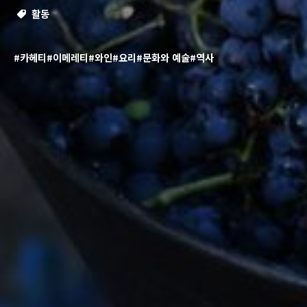
활동
#카헤티
#이메레티
#와인
#요리
#문화와 예술
#역사