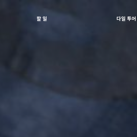
할 일
다일 투어