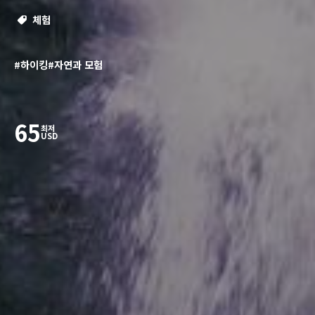
체험
#하이킹
#자연과 모험
65
최저
USD