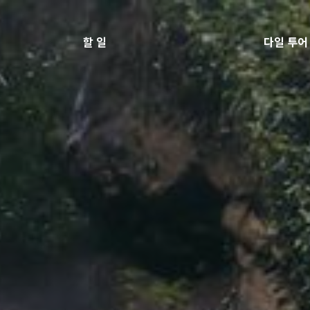
할 일
다일 투어