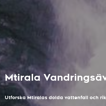
Mtirala Vandringsä
Utforska Mtiralas dolda vattenfall och rik