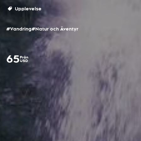
Upplevelse
#Vandring
#Natur och Äventyr
65
Från
USD