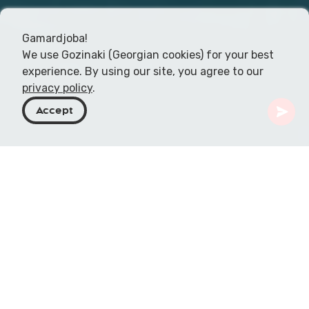
Gamardjoba!
We use Gozinaki (Georgian cookies) for your best
experience. By using our site, you agree to our
privacy policy
.
Accept
Georgien
Resmål
Racha-Lechkhumi och Kvemo Svaneti
Kulbaki-sjöarna
Fördjupa dig i den rofyllda skönheten vid Kulbaki-
sjöarna, gömda i Lechkhumi-regionens
förtrollande landskap i Georgien. De två