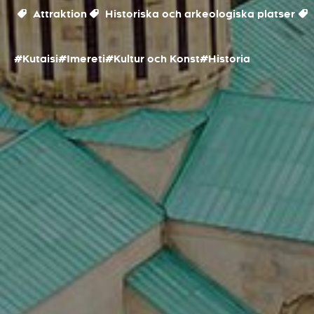
Attraktion
Historiska och arkeologiska platser
#Kutaisi
#Imereti
#Kultur och Konst
#Historia