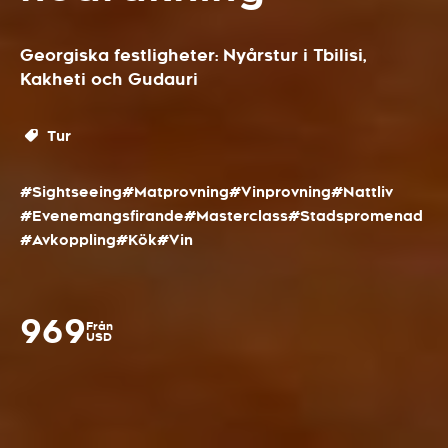
Georgiska festligheter: Nyårstur i Tbilisi,
Kakheti och Gudauri
Tur
#Sightseeing
#Matprovning
#Vinprovning
#Nattliv
#Evenemangsfirande
#Masterclass
#Stadspromenad
#Avkoppling
#Kök
#Vin
969
Från
USD