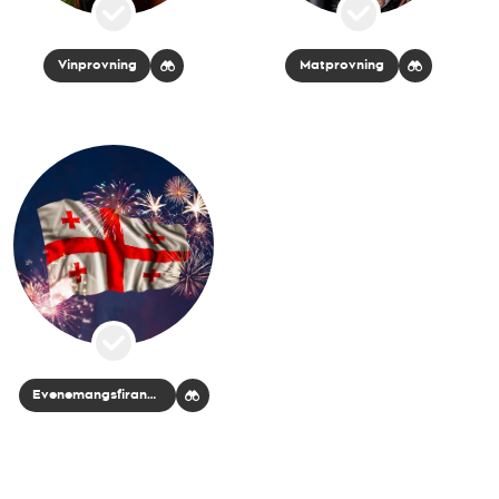
Vinprovning
Matprovning
Evenemangsfirande