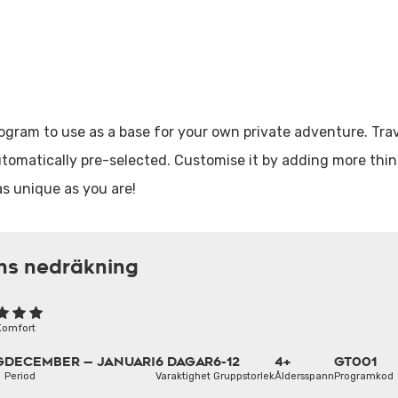
ogram to use as a base for your own private adventure. Tra
automatically pre-selected. Customise it by adding more thi
as unique as you are!
ns nedräkning
Komfort
G
DECEMBER — JANUARI
6 DAGAR
6-12
4+
GT001
Period
Varaktighet
Gruppstorlek
Åldersspann
Programkod