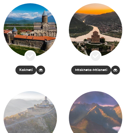
Kakheti
Mtskheta-Mtianeti