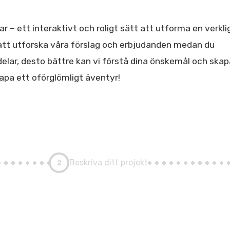
r – ett interaktivt och roligt sätt att utforma en verkl
ri att utforska våra förslag och erbjudanden medan du
 delar, desto bättre kan vi förstå dina önskemål och ska
kapa ett oförglömligt äventyr!
2
Beskriva ditt projekt