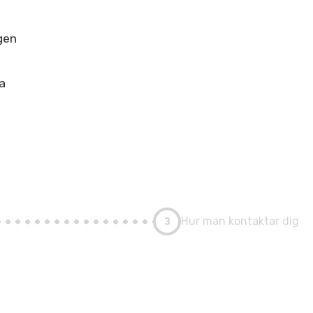
igen
pa
3
Hur man kontaktar dig