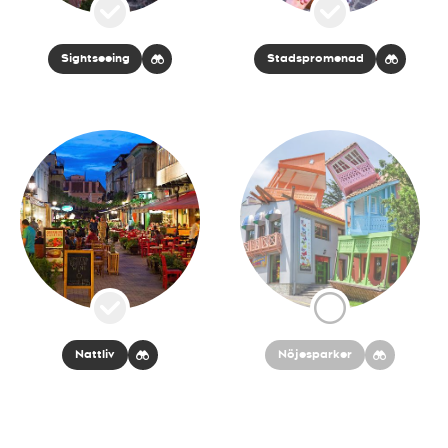
Sightseeing
Stadspromenad
Nattliv
Nöjesparker