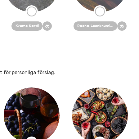
Kvemo Kartli
Racha-Lechkhumi och Kvemo Svaneti
t för personliga förslag: