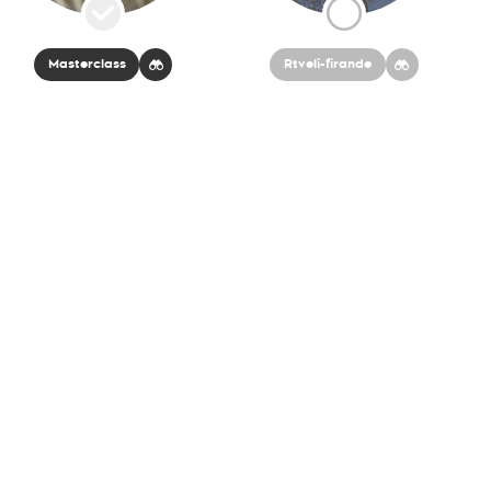
Masterclass
Rtveli-firande