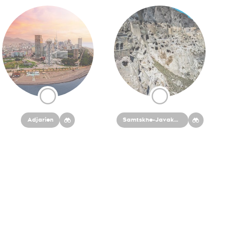
Adjarien
Samtskhe-Javakheti