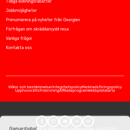
Tidiga bokningsrabatter
Jobbmöjligheter
Prenumerera på nyheter från Georgien
Förfrågan om skräddarsydd resa
Vanliga frågor
Kontakta oss
Villkor och bestämmelser
Integritetspolicy
Marknadsföringspolicy
Upphovsrättsfriskrivning
Affiliateprogram
Webbplatskarta
Gamardjoba!
© 2026 Georgia.to. Registrerat skattenummer: 406357981