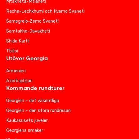
Mtskheta-Mtianeti
Racha-Lechkhumi och Kvemo Svaneti
Samegrelo-Zemo Svaneti
Samtskhe-Javakheti
Shida Kartli
Tbilisi
Utöver Georgia
Armenien
Azerbajdzjan
Kommande rundturer
Georgien – det väsentliga
Georgien – den stora rundresan
Kaukasusets juveler
Georgiens smaker