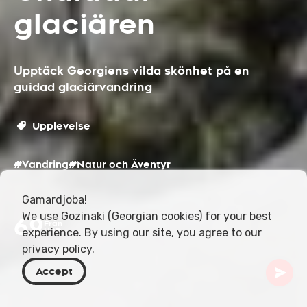
glaciären
Upptäck Georgiens vilda skönhet på en
guidad glaciärvandring
Upplevelse
#Vandring
#Natur och Äventyr
Gamardjoba!
We use Gozinaki (Georgian cookies) for your best
69
Från
experience. By using our site, you agree to our
USD
privacy policy
.
Accept