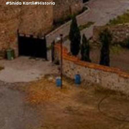
#Shida Kartli
#Historia