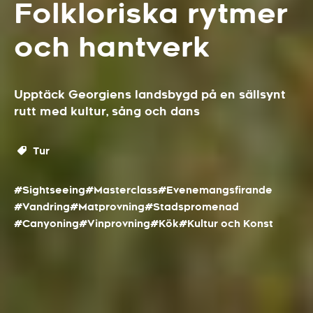
Folkloriska rytmer
och hantverk
Upptäck Georgiens landsbygd på en sällsynt
rutt med kultur, sång och dans
Tur
#Sightseeing
#Masterclass
#Evenemangsfirande
#Vandring
#Matprovning
#Stadspromenad
#Canyoning
#Vinprovning
#Kök
#Kultur och Konst