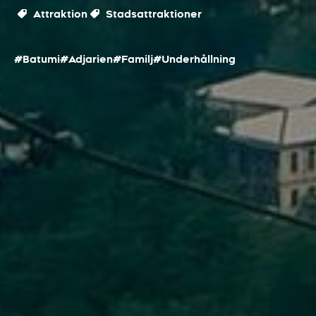
Attraktion
Stadsattraktioner
#Batumi
#Adjarien
#Familj
#Underhållning