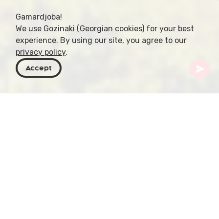
Gamardjoba!
We use Gozinaki (Georgian cookies) for your best
experience. By using our site, you agree to our
privacy policy
.
Accept
Georgien
Resmål
Samegrelo-Zemo Svaneti
Ushguli
Ushguli är en historisk by i Övre Svanetien i
Georgien. Det är den högst permanent bebodda
byn i Europa, med en höjd på över 2 200 meter