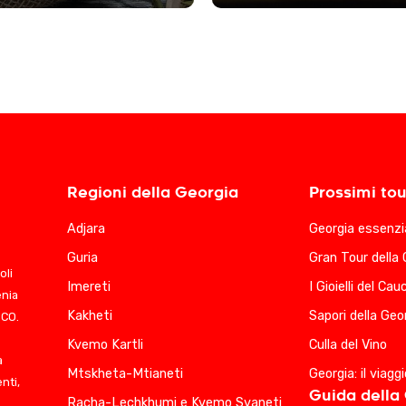
Regioni della Georgia
Prossimi tou
Adjara
Georgia essenzi
Guria
Gran Tour della 
oli
Imereti
I Gioielli del Ca
enia
Kakheti
Sapori della Geo
SCO.
Kvemo Kartli
Culla del Vino
a
Mtskheta-Mtianeti
Georgia: il viagg
nti,
Guida della
Racha-Lechkhumi e Kvemo Svaneti