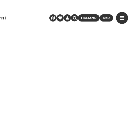
rni
ITALIANO
USD