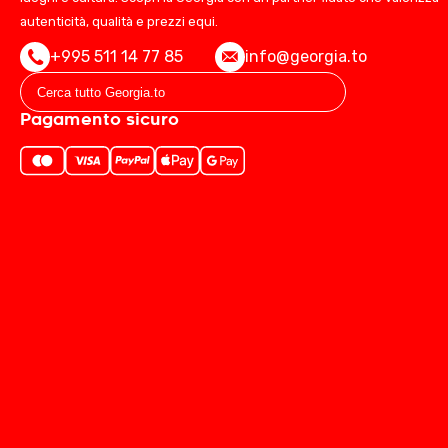
autenticità, qualità e prezzi equi.
+995 511 14 77 85
info@georgia.to
Pagamento sicuro