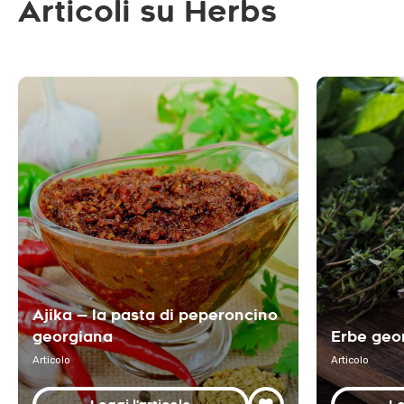
Articoli su Herbs
Ajika — la pasta di peperoncino
georgiana
Erbe geo
Articolo
Articolo