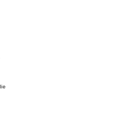
i
,
lie