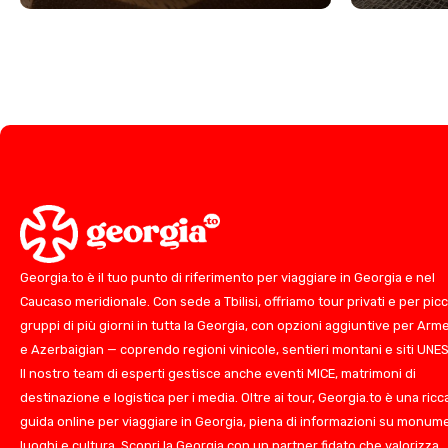
Georgia.to è il tuo punto di riferimento per viaggiare in Georgia e nel
Caucaso meridionale. Con sede a Tbilisi, offriamo tour privati e per picc
gruppi di più giorni in tutta la Georgia, con opzioni aggiuntive per Arm
e Azerbaigian — coprendo regioni vinicole, sentieri montani e siti UNE
Il nostro team di esperti gestisce anche eventi MICE, matrimoni di
destinazione e logistica per i media. Oltre ai tour, Georgia.to è una ricc
guida online per viaggiare in Georgia, piena di informazioni su monume
luoghi e cultura. Scopri la Georgia con un partner fidato che valorizza