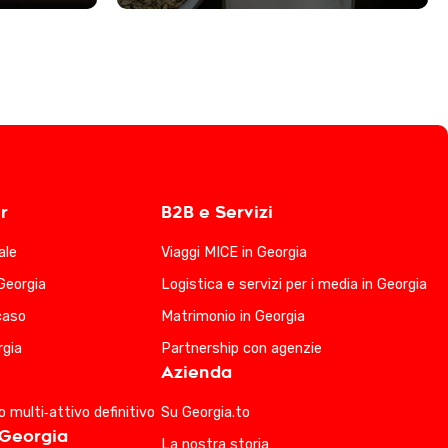
r
B2B e Servizi
ale
Viaggi MICE in Georgia
Georgia
Logistica e servizi per i media in Georgia
ucaso
Matrimonio in Georgia
rgia
Partnership con agenzie
Azienda
io multi‑attivo definitivo
Su Georgia.to
 Georgia
La nostra storia