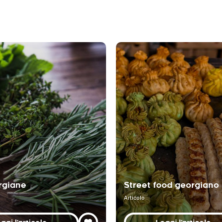
rgiane
Street food georgiano
Articolo