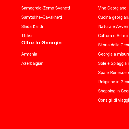
Samegrelo-Zemo Svaneti
Vino Georgiano
Samtskhe-Javakheti
Cucina georgian
Shida Kartli
Natura e Avvent
Tbilisi
Cultura e Arte i
Oltre la Georgia
Storia della Geo
Armenia
Georgia a misura
Azerbaigian
Sole e Spiaggia 
Spa e Benessere
Religione in Geo
Shopping in Geo
Consigli di viagg