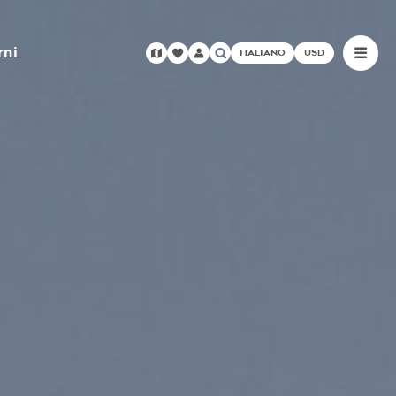
rni
ITALIANO
USD