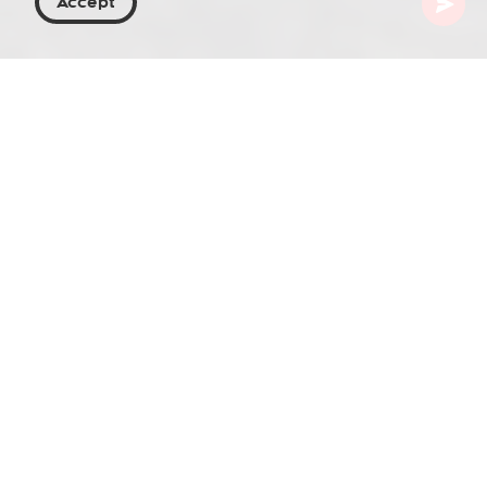
Accept
Georgia
Destinazioni
Imereti
Grotta di Prometeo
La Grotta di Prometeo, situata nel cuore della
regione di Imereti, nella Georgia occidentale, è un
mondo sotterraneo ipnotico noto per le sue
formazioni geologiche uniche e la sua storia
suggestiva. Si estende per oltre 1,4 chilometri, con
una temperatura confortevole tutto l'anno di
circa 14 °C, e offre ai visitatori uno sguardo