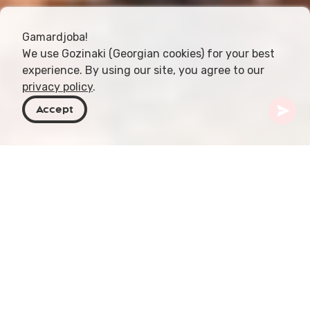
Gamardjoba!
We use Gozinaki (Georgian cookies) for your best
experience. By using our site, you agree to our
privacy policy
.
Accept
Georgia
Attività
Volo in mongolfiera
Il volo in mongolfiera è un modo indimenticabile
per vivere la straordinaria bellezza dei paesaggi
della Georgia. Sorvola le maestose Montagne del