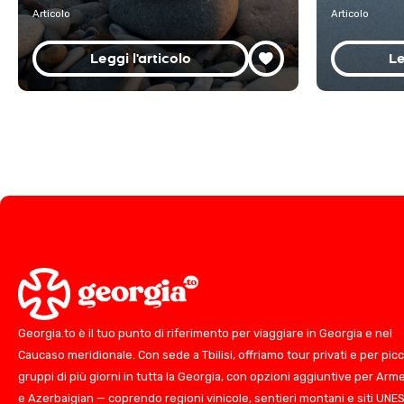
Articolo
Articolo
Leggi l'articolo
Le
Georgia.to è il tuo punto di riferimento per viaggiare in Georgia e nel
Caucaso meridionale. Con sede a Tbilisi, offriamo tour privati e per picc
gruppi di più giorni in tutta la Georgia, con opzioni aggiuntive per Arm
e Azerbaigian — coprendo regioni vinicole, sentieri montani e siti UNE