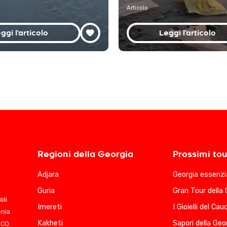
Articolo
ggi l'articolo
Leggi l'articolo
Regioni della Georgia
Prossimi tou
Adjara
Georgia essenzi
Guria
Gran Tour della 
oli
Imereti
I Gioielli del Ca
enia
Kakheti
Sapori della Geo
SCO.