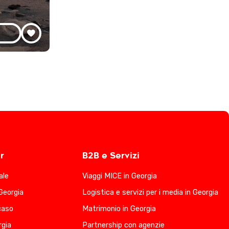
r
B2B e Servizi
ale
Viaggi MICE in Georgia
Georgia
Logistica e servizi per i media in Georgia
ucaso
Matrimonio in Georgia
rgia
Partnership con agenzie