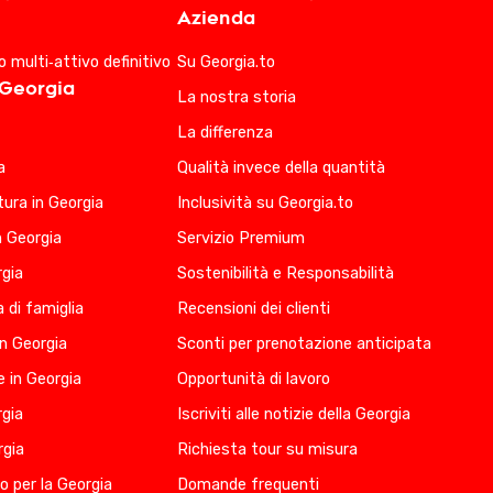
Azienda
io multi‑attivo definitivo
Su Georgia.to
 Georgia
La nostra storia
La differenza
a
Qualità invece della quantità
ura in Georgia
Inclusività su Georgia.to
n Georgia
Servizio Premium
rgia
Sostenibilità e Responsabilità
 di famiglia
Recensioni dei clienti
in Georgia
Sconti per prenotazione anticipata
 in Georgia
Opportunità di lavoro
rgia
Iscriviti alle notizie della Georgia
rgia
Richiesta tour su misura
io per la Georgia
Domande frequenti