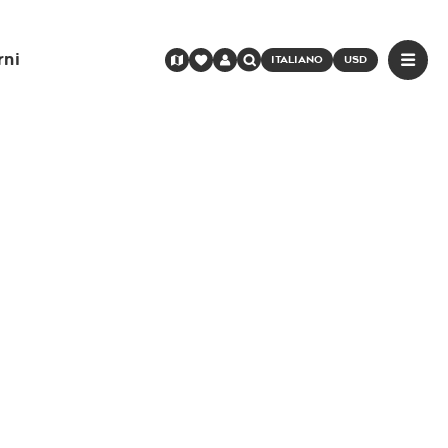
rni
ITALIANO
USD