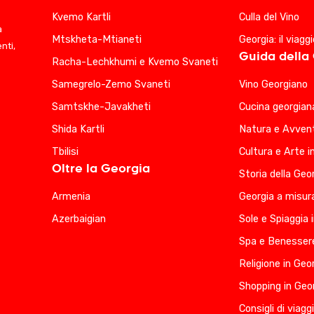
Kvemo Kartli
Culla del Vino
a
Mtskheta-Mtianeti
Georgia: il viagg
nti,
Guida della
Racha-Lechkhumi e Kvemo Svaneti
Samegrelo-Zemo Svaneti
Vino Georgiano
Samtskhe-Javakheti
Cucina georgian
Shida Kartli
Natura e Avvent
Tbilisi
Cultura e Arte i
Oltre la Georgia
Storia della Geo
Armenia
Georgia a misura
Azerbaigian
Sole e Spiaggia 
Spa e Benessere
Religione in Geo
Shopping in Geo
Consigli di viagg