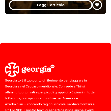
Leggi l'articolo
Georgia.to è il tuo punto di riferimento per viaggiare in
Georgia e nel Caucaso meridionale. Con sede a Tbilisi,
offriamo tour privati e per piccoli gruppi di più giorni in tutta
la Georgia, con opzioni aggiuntive per Armenia e
Azerbaigian — coprendo regioni vinicole, sentieri montani e
siti UNESCO. Il nostro team di esperti gestisce anche eventi