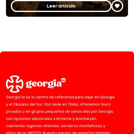
Leer artículo
Georgia.to es tu centro de referencia para viajar en Georgia
y el Cáucaso del Sur. Con sede en Tbilisi, ofrecemos tours
privados y en grupos pequeños de varios días por Georgia,
con opciones adicionales a Armenia y Azerbaiyán,
cubriendo regiones vinícolas, senderos montañosos y
sitios de la UNESCO. Nuestro equipo de expertos también