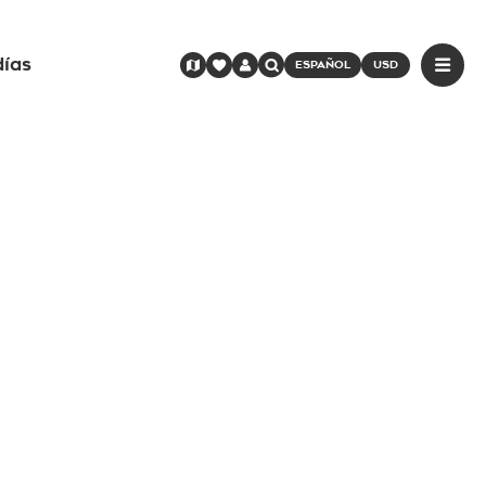
días
ESPAÑOL
USD