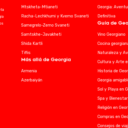
Mtskheta-Mtianeti
Georgia: Aventu
eta
Racha-Lechkhumi y Kvemo Svaneti
Definitiva
gia
Guía de Geo
ios
Samegrelo-Zemo Svaneti
Samtskhe-Javakheti
Vino Georgiano
Shida Kartli
Cocina georgian
Tiflis
Naturaleza y Av
Más allá de Georgia
Cultura y Arte 
Armenia
Historia de Geor
Azerbaiyán
Georgia amigabl
Sol y Playa en G
Spa y Bienestar
Religión en Geor
Compras en Geo
Consejos de viaj