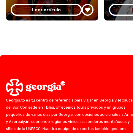
Leer artículo
L
Georgia.to es tu centro de referencia para viajar en Georgia y el Cáuc
del Sur. Con sede en Tbilisi, ofrecemos tours privados y en grupos
pequeños de varios días por Georgia, con opciones adicionales a Arm
y Azerbaiyán, cubriendo regiones vinícolas, senderos montañosos y
sitios de la UNESCO. Nuestro equipo de expertos también gestiona