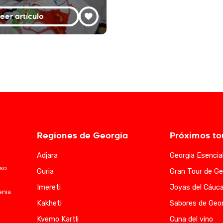
eer artículo
Regiones de Georgia
Próximos to
Adjara
Georgia Esencia
aso
Guria
Gran Tour de Ge
Imereti
Joyas del Cáuc
enia
Kakheti
Sabores de Geor
Kvemo Kartli
Cuna del vino