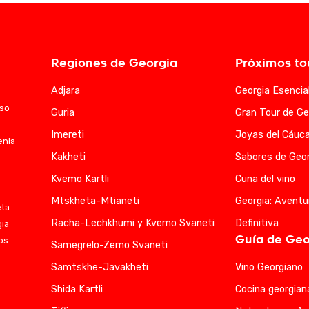
Regiones de Georgia
Próximos to
Adjara
Georgia Esencia
aso
Guria
Gran Tour de Ge
Imereti
Joyas del Cáuc
enia
Kakheti
Sabores de Geor
Kvemo Kartli
Cuna del vino
Mtskheta-Mtianeti
Georgia: Aventu
eta
Racha-Lechkhumi y Kvemo Svaneti
Definitiva
gia
Guía de Geo
ios
Samegrelo-Zemo Svaneti
Samtskhe-Javakheti
Vino Georgiano
Shida Kartli
Cocina georgian