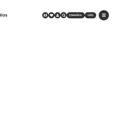
días
ESPAÑOL
USD