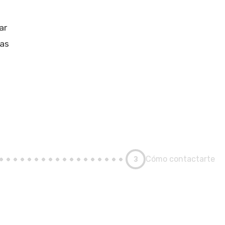
ar
ias
3
Cómo contactarte