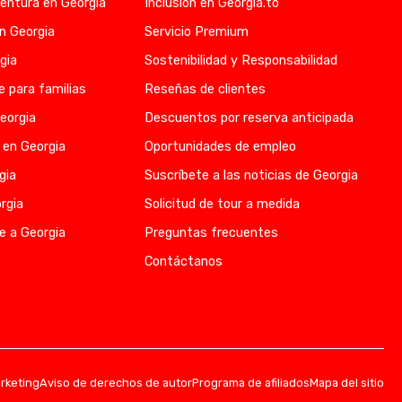
entura en Georgia
Inclusión en Georgia.to
en Georgia
Servicio Premium
gia
Sostenibilidad y Responsabilidad
e para familias
Reseñas de clientes
eorgia
Descuentos por reserva anticipada
 en Georgia
Oportunidades de empleo
gia
Suscríbete a las noticias de Georgia
rgia
Solicitud de tour a medida
e a Georgia
Preguntas frecuentes
Contáctanos
arketing
Aviso de derechos de autor
Programa de afiliados
Mapa del sitio