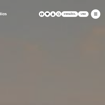
días
ESPAÑOL
USD