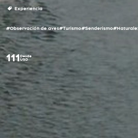
Experiencia
#Observación de aves
#Turismo
#Senderismo
#Naturale
111
Desde
USD