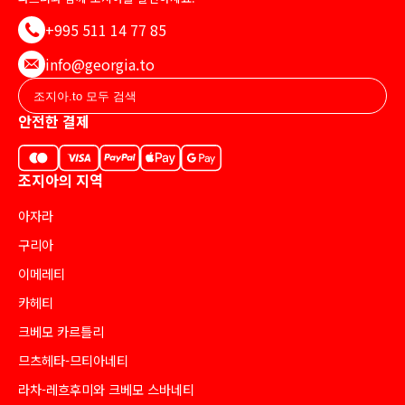
+995 511 14 77 85
info@georgia.to
안전한 결제
조지아의 지역
아자라
구리아
이메레티
카헤티
크베모 카르틀리
므츠헤타-므티아네티
라차-레흐후미와 크베모 스바네티