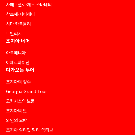
사메그렐로-제모 스바네티
삼츠헤-자바헤티
시다 카르틀리
트빌리시
조지아 너머
아르메니아
아제르바이잔
다가오는 투어
조지아의 정수
Georgia Grand Tour
코카서스의 보물
조지아의 맛
와인의 요람
조지아 얼티밋 멀티-액티브